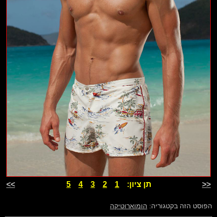
<<
תן ציון:
1
2
3
4
5
>>
הפוסט הזה בקטגוריה:
הומוארוטיקה