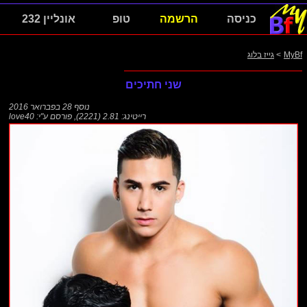
כניסה
הרשמה
טופ
אונליין 232
MyBf
>
גייז בלוג
שני חתיכים
נוסף
28 בפברואר 2016
רייטינג: 2.81 (2221)
,
פורסם ע"י:
love40