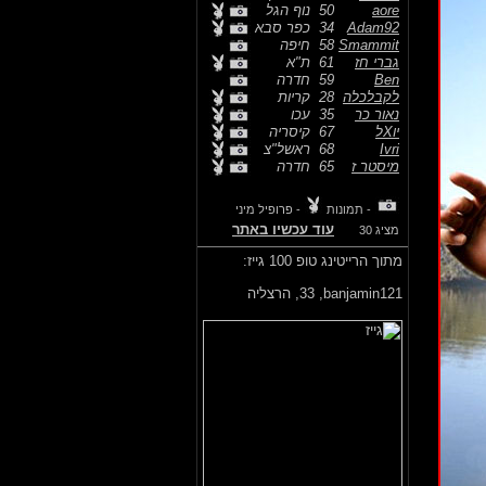
aore
50
נוף הגל
Adam92
34
כפר סבא
Smammit
58
חיפה
גברי חז
61
ת"א
Ben
59
חדרה
לקבלכלה
28
קריות
נאור כר
35
עכו
יוXל
67
קיסריה
Ivri
68
ראשל"צ
מיסטר ז
65
חדרה
- תמונות
- פרופיל מיני
עוד עכשיו באתר
מציג 30
מתוך הרייטינג טופ 100 גייז:
banjamin121,
33, הרצליה