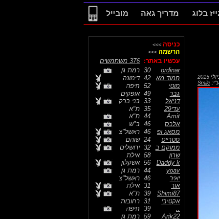
ייז בלוג
מדריך גאה
מובייל
כניסה
>>>
הרשמה
>>>
עכשיו באתר:
376 משתמשים
ordinar
30
רמת גן
חמוד מא
42
דימונה
"י:
Smile
מוטי
52
חיפה
גבר
49
אופקים
דניאל
33
בני ברק
עדי29
35
ת"א
Amit
44
ת"א
אלכס
46
ב"ש
מסאג ופ
46
ראשל"צ
סטרייט
24
שוהם
ממוקם ב
32
ירושלים
שרון
58
אילת
Daddy k
56
אשקלון
yoav
44
רמת גן
יאיר
46
ראשל"צ
אור
31
אילת
Shimi87
39
ת"א
אקטיבי
31
רחובות
..
39
חיפה
Arik22
59
רמת גן