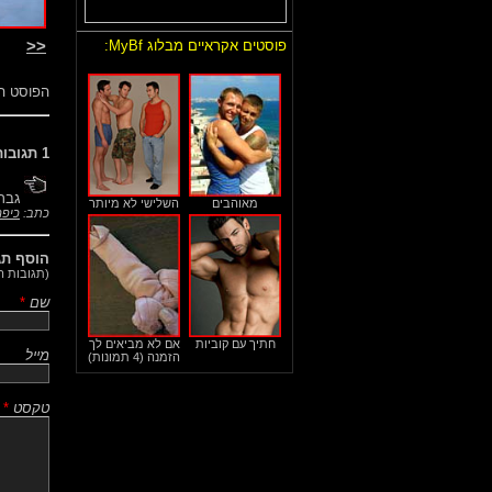
<<
פוסטים אקראיים מבלוג MyBf:
הפוסט ה
1 תגובות לפוסט הזה:
גבר
מאוהבים
השלישי לא מיותר
כתב:
כיפה
הוסף תגו
(תגובות ה
שם
*
חתיך עם קוביות
אם לא מביאים לך
מייל
הזמנה (4 תמונות)
טקסט
*