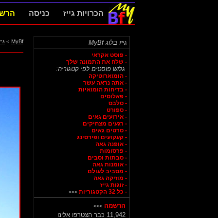
הכרויות גייז
כניסה
הרש
MyBf
>
גיי
גייז בלוג MyBf
- פוסט אקראי
- שלח את התמונה שלך
גלוש פוסטים לפי קטגוריה:
- הומוארוטיקה
- אתה נראה עשר
- בדיחות הומואיות
- פאלוסים
- סלבס
- ספורט
- אירועים גאים
- רגעים מצחיקים
- סרטים גאים
- קעקועים ופירסינג
- אופנה גאה
- פרסומות
- סבתות וסבים
- אומנות גאה
- מסביב לעולם
- מוזיקה גאה
- זוגות גייז
- כל 32 הקטגוריות
>>>
הרשמה
>>>
11,942 כבר הצטרפו אלינו