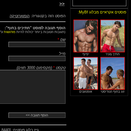
<<
פוסטים אקראיים מבלוג MyBf:
הפוסט הזה בקטגוריה:
הומוארוטיקה
הוסף תגובה לפוסט "חתיכים בחוף":
(תגובות הטובות ביותר יכולות להיות
מודגשות
ע"י
שם
*
מייל
חתיך צעיר
יפיוף
טקסט
*
(
מקסימום 3000 תווים
)
זוג בחוף הנודיסטי
אופנוענים
גייז בלוג פוסטים:
[8440 ... 8400]