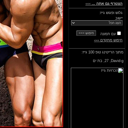
הצטרף גם אתה ...
>>>
גלוש ופגוש גייז:
יישוב
עם תמונה
חיפוש מתקדם
>>>
מתוך הרייטינג טופ 100 גייז:
David-g,
27, בת ים