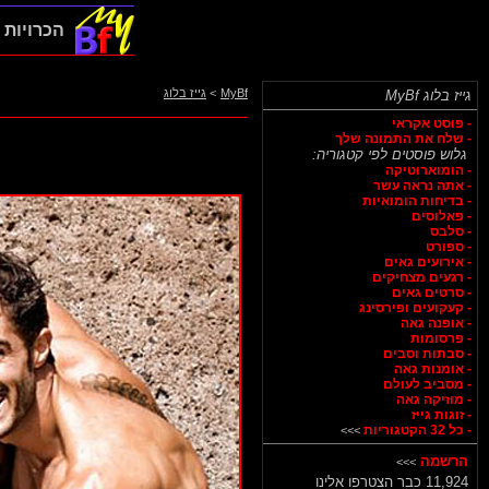
הכרויות ג
MyBf
>
גייז בלוג
גייז בלוג MyBf
- פוסט אקראי
- שלח את התמונה שלך
גלוש פוסטים לפי קטגוריה:
- הומוארוטיקה
- אתה נראה עשר
- בדיחות הומואיות
- פאלוסים
- סלבס
- ספורט
- אירועים גאים
- רגעים מצחיקים
- סרטים גאים
- קעקועים ופירסינג
- אופנה גאה
- פרסומות
- סבתות וסבים
- אומנות גאה
- מסביב לעולם
- מוזיקה גאה
- זוגות גייז
- כל 32 הקטגוריות
>>>
הרשמה
>>>
11,924 כבר הצטרפו אלינו