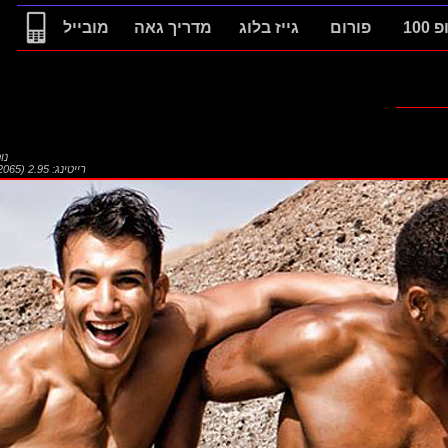
 100
פורום
גייז בלוג
מדריך גאה
מובייל
נו
רייטינג: 2.95 (2065)