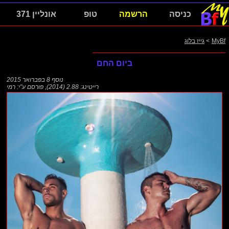
כניסה
הרשמה
טופ
אונליין 371
MyBf
>
גייז בלוג
ביום החם
נוסף
8 בפברואר 2015
רייטינג: 2.88 (2014)
,
פורסם ע"י:
רמי