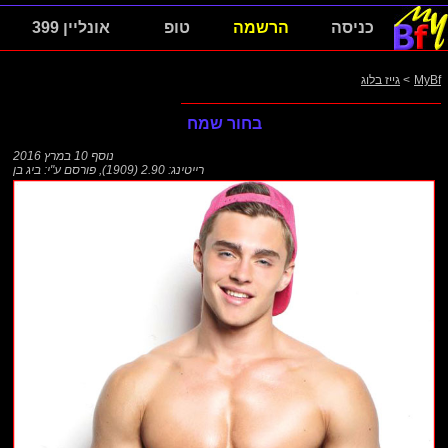
כניסה
הרשמה
טופ
אונליין 399
MyBf
>
גייז בלוג
בחור שמח
נוסף
10 במרץ 2016
רייטינג: 2.90 (1909)
,
פורסם ע"י:
ביג בן