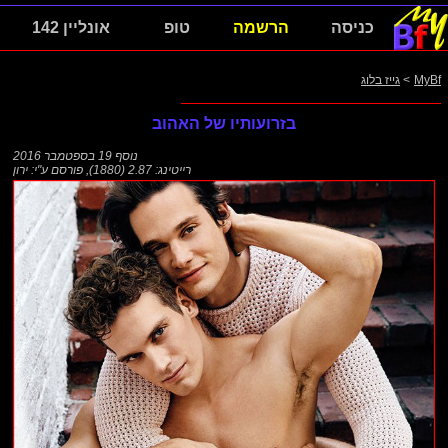
כניסה
הרשמה
טופ
אונליין 142
MyBf
>
גייז בלוג
בזרועותיו של האהוב
נוסף
19 בספטמבר 2016
רייטינג: 2.87 (1880)
,
פורסם ע"י:
ירון