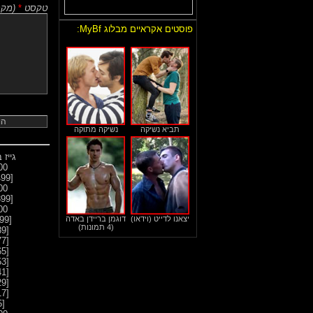
טקסט
*
(
מקסימו
פוסטים אקראיים מבלוג MyBf:
תביא נשיקה
נשיקה מתוקה
גייז 
0]
[7499 ... 7400]
0]
[6399 ... 6300]
0]
יצאנו לדייט (וידאו)
דוגמן בריידן באדה
[5299 ... 5200]
(4 תמונות)
[5189]
[5177]
[5165]
[5153]
[5141]
[5129]
[5117]
[5105]