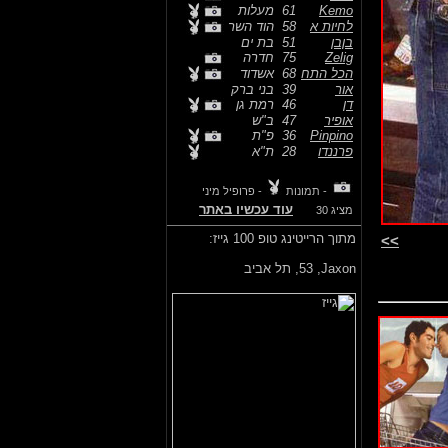
Kemo
61
מעלות
לחיות א
58
הוד השר
בןבן
51
בת ים
Zelig
75
חדרה
הכל התח
68
אשדוד
אור
39
בני ברק
דן
46
רמת גן
אופיר
47
ב"ש
Pinpino
36
פ"ת
פרננדו
28
ת"א
- תמונות
- פרופיל מיני
עוד עכשיו באתר
מציג 30
מתוך הרייטינג טופ 100 גייז:
>>
Jaxon,
53, תל אביב