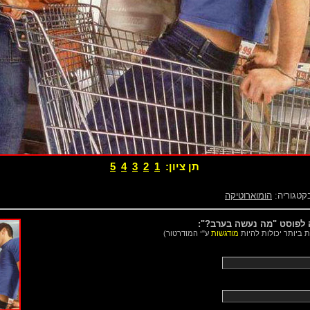
תן ציון:
1
2
3
4
5
קטגוריה:
הומוארוטיקה
 לפוסט "מה נעשה בערב?":
 ביותר יכולות להיות
מודגשות
ע"י המודרטור)