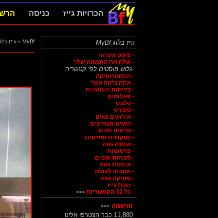
הכרויות גייז
כניסה
הרש
MyBf
>
גייז בלו
גייז בלוג MyBf
- פוסט אקראי
- שלח את התמונה שלך
גלוש פוסטים לפי קטגוריה:
- הומוארוטיקה
- אתה נראה עשר
- בדיחות הומואיות
- פאלוסים
- סלבס
- ספורט
- אירועים גאים
- רגעים מצחיקים
- סרטים גאים
- קעקועים ופירסינג
- אופנה גאה
- פרסומות
- סבתות וסבים
- אומנות גאה
- מסביב לעולם
- מוזיקה גאה
- זוגות גייז
- כל 32 הקטגוריות
>>>
הרשמה
>>>
11,880 כבר הצטרפו אלינו