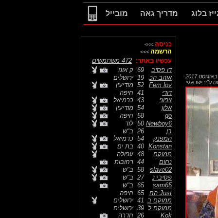
ייז בלוג
מדריך גאה
מובייל
כניסה
>>>
הרשמה
>>>
עכשיו באתר:
472 משתמשים
דו פסיב
69
ק אונו
אוהב הכ
19
ירושלים
ם ע"י:
ישראגיי
Fem lov
52
מודיעין
דודי
41
חיפה
צפוני
43
כרמיאל
אלון
54
מודיעין
go
58
חיפה
Newboy6
50
לוד
בן
26
ב"ש
המפנק
54
כרמיאל
Konstan
40
בת ים
ממוקם
48
עפולה
נחום
44
רחובות
slave02
58
ב"ש
פסיבי נ
27
ב"ש
sam65
65
ב"ש
Just הח
65
חיפה
ממוקם ב
41
ירושלים
ממוקם ל
39
ירושלים
Kok
26
חדרה