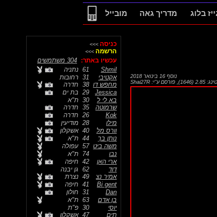
ייז בלוג
מדריך גאה
מובייל
כניסה
>>>
הרשמה
>>>
עכשיו באתר:
304 משתמשים
Shmil
61
נתניה
נוסף
16 בינואר 2018
אקטיבי
31
רחובות
 2.85 (1646)
,
פורסם ע"י:
Shai27R
מחפש דו
38
חדרה
Jessica
29
בת ים
בא לי ל
30
ת"א
שרמוטה
35
חדרה
Kok
26
חדרה
מילו
28
מודיעין
וורס מל
40
אשקלון
נותן בך
44
ת"א
משה ביט
57
עפולה
נבו
74
ת"א
ארי האן
42
חיפה
דוד
62
גן יבנה
אמיר נצ
49
נצרת
Bi gent
41
חיפה
Dan
31
חולון
בן אדם
63
ת"א
יוסי
30
פ"ת
תים
47
אשקלון