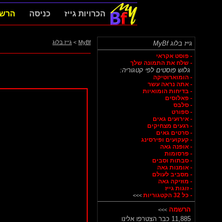
הכרויות גייז
כניסה
הרש
MyBf
>
גייז בלוג
גייז בלוג MyBf
- פוסט אקראי
- שלח את התמונה שלך
גלוש פוסטים לפי קטגוריה:
- הומוארוטיקה
- אתה נראה עשר
- בדיחות הומואיות
- פאלוסים
- סלבס
- ספורט
- אירועים גאים
- רגעים מצחיקים
- סרטים גאים
- קעקועים ופירסינג
- אופנה גאה
- פרסומות
- סבתות וסבים
- אומנות גאה
- מסביב לעולם
- מוזיקה גאה
- זוגות גייז
- כל 32 הקטגוריות
>>>
הרשמה
>>>
11,885 כבר הצטרפו אלינו