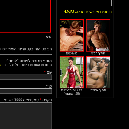
פוסטים אקראיים מבלוג MyBf:
<<
הפוסט הזה בקטגוריה:
הומוארוטיק
חתיך דבש
משועמם
הוסף תגובה לפוסט "לוחם":
(תגובות הטובות ביותר יכולות להיות
מו
שם
*
מייל
חתיך אטרף
בליטות מרגשות
(25 תמונות)
טקסט
*
(
מקסימום 3000 תווים
)