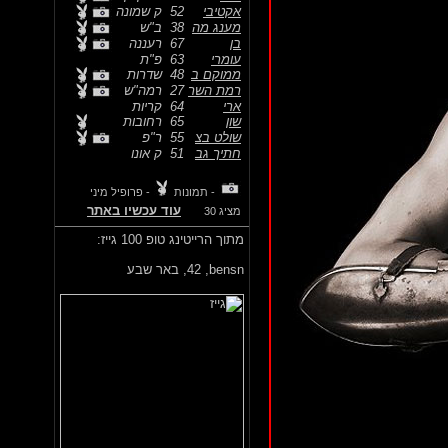
אקטיבי
52
ק שמונה
מענג מה
38
ב"ש
בן
67
רעננה
עומרי
63
פ"ת
ממוקם ב
48
שדרות
רמת השר
27
רמה"ש
ארי
64
קריות
שון
65
רחובות
שולט בצ
55
ר"פ
חתיך גב
51
ק אונו
- תמונות
- פרופיל מיני
עוד עכשיו באתר
מציג 30
מתוך הרייטינג טופ 100 גייז:
bensn,
42, באר שבע