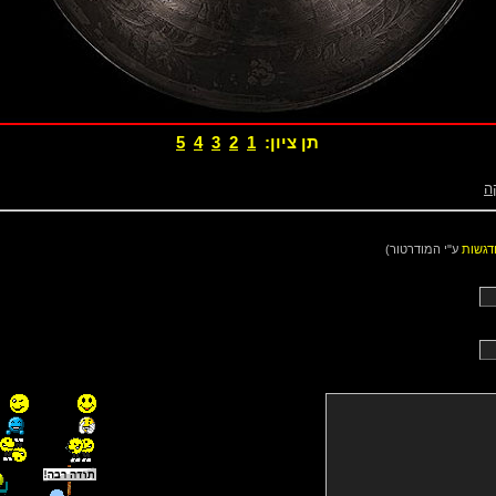
תן ציון:
1
2
3
4
5
ה
דגשות
ע"י המודרטור)