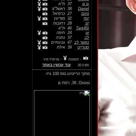
גו גו
37
ת"א
Daniel
38
ראשל"צ
נועם
27
כרמיאל
יוסי
32
מודיעין
יוני
28
רחובות
Tant45t
46
ת"א
or
24
חיפה
לב
37
נתניה
נמשך לב
47
גבעתיים
סטרייט
39
אילת
- תמונות
- פרופיל מיני
עוד עכשיו באתר
מציג 30
מתוך הרייטינג טופ 100 גייז:
Osiosi,
38, רמת גן