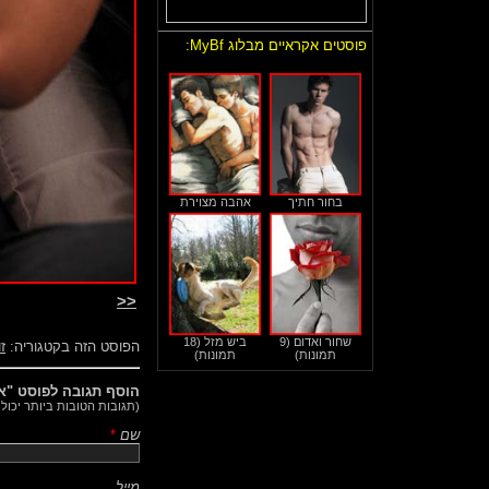
פוסטים אקראיים מבלוג MyBf:
בחור חתיך
אהבה מצוירת
<<
שחור ואדום (9
ביש מזל (18
הפוסט הזה בקטגוריה:
זו
תמונות)
תמונות)
הוסף תגובה לפוסט "או
(תגובות הטובות ביותר יכול
שם
*
מייל