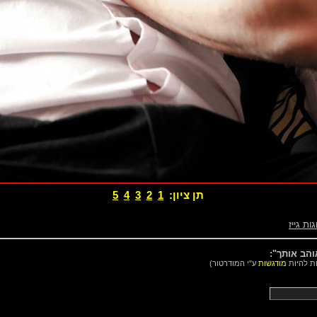
תן ציון:
1
2
3
4
5
גות גייז
הב אותך":
ות להיות
מודגשות
ע"י המודרטור)