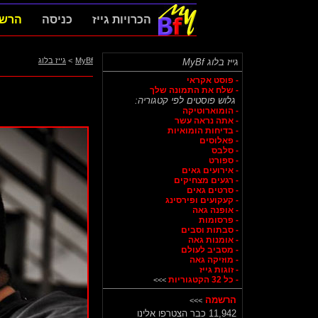
הכרויות גייז
כניסה
הרש
MyBf
>
גייז בלוג
גייז בלוג MyBf
- פוסט אקראי
- שלח את התמונה שלך
גלוש פוסטים לפי קטגוריה:
- הומוארוטיקה
- אתה נראה עשר
- בדיחות הומואיות
- פאלוסים
- סלבס
- ספורט
- אירועים גאים
- רגעים מצחיקים
- סרטים גאים
- קעקועים ופירסינג
- אופנה גאה
- פרסומות
- סבתות וסבים
- אומנות גאה
- מסביב לעולם
- מוזיקה גאה
- זוגות גייז
- כל 32 הקטגוריות
>>>
הרשמה
>>>
11,942 כבר הצטרפו אלינו