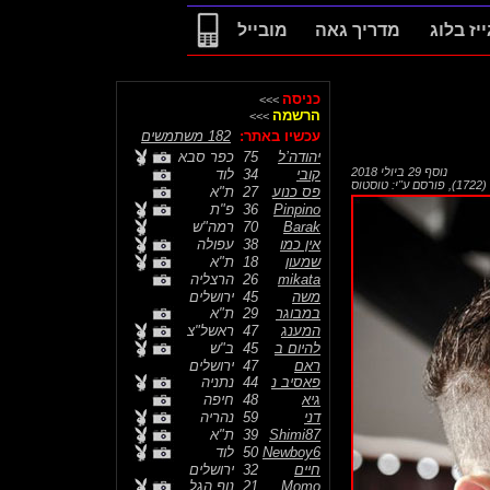
ייז בלוג
מדריך גאה
מובייל
כניסה
>>>
הרשמה
>>>
עכשיו באתר:
182 משתמשים
יהודה’ל
75
כפר סבא
נוסף
29 ביולי 2018
קובי
34
לוד
,
פורסם ע"י:
טוסטוס
פס כנוע
27
ת"א
Pinpino
36
פ"ת
Barak
70
רמה"ש
אין כמו
38
עפולה
שמעון
18
ת"א
mikata
26
הרצליה
משה
45
ירושלים
במבוגר
29
ת"א
המענג
47
ראשל"צ
להיום ב
45
ב"ש
ראם
47
ירושלים
פאסיב נ
44
נתניה
גיא
48
חיפה
דני
59
נהריה
Shimi87
39
ת"א
Newboy6
50
לוד
חיים
32
ירושלים
Momo
21
נוף הגל