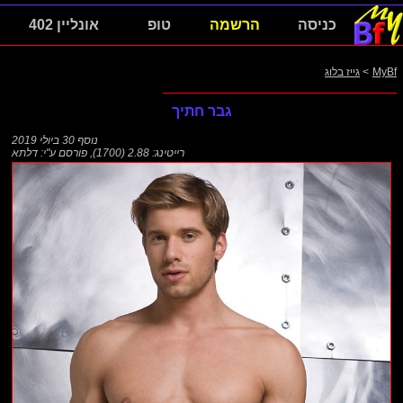
כניסה
הרשמה
טופ
אונליין 402
MyBf
>
גייז בלוג
גבר חתיך
נוסף
30 ביולי 2019
רייטינג: 2.88 (1700)
,
פורסם ע"י:
דלתא