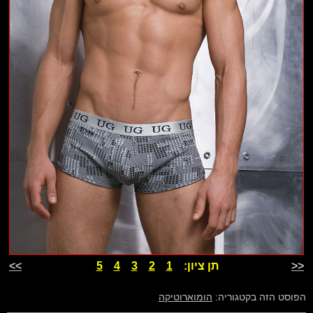
<<
תן ציון:
1
2
3
4
5
>>
הפוסט הזה בקטגוריה:
הומוארוטיקה