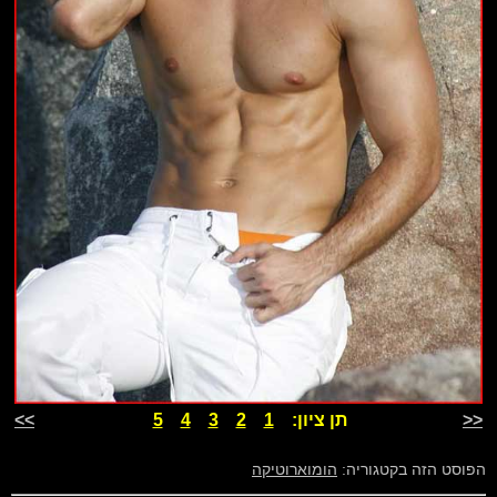
<<
תן ציון:
1
2
3
4
5
>>
הפוסט הזה בקטגוריה:
הומוארוטיקה