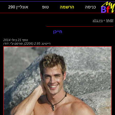
כניסה
הרשמה
טופ
אונליין 290
MyBf
>
גייז בלוג
חייכן
נוסף
21 ביולי 2014
רייטינג: 2.95 (2206)
,
פורסם ע"י:
דודו