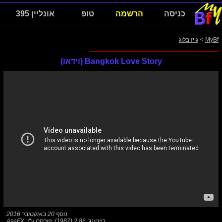
כניסה
הרשמה
טופ
אונליין 395
MyBf
>
גייז בלוג
Bangkok Love Story (וידאו)
נוסף
20 באוקטובר 2016
רייטינג: 2.86 (1987)
,
פורסם ע"י:
AsaFX