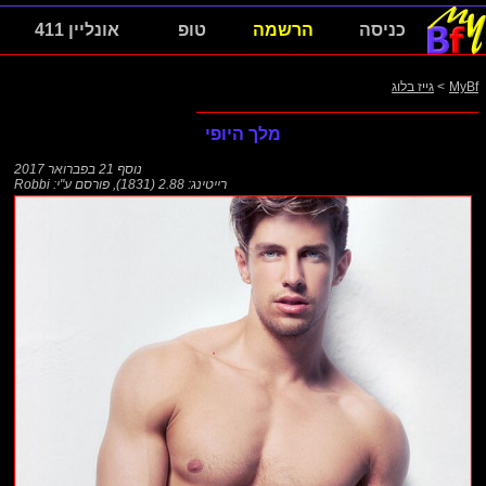
כניסה
הרשמה
טופ
אונליין 411
MyBf
>
גייז בלוג
מלך היופי
נוסף
21 בפברואר 2017
רייטינג: 2.88 (1831)
,
פורסם ע"י:
Robbi