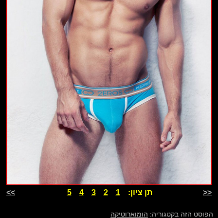
<<
תן ציון:
1
2
3
4
5
>>
הפוסט הזה בקטגוריה:
הומוארוטיקה