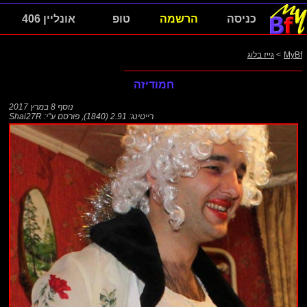
כניסה
הרשמה
טופ
אונליין 406
MyBf
>
גייז בלוג
חמודיזה
נוסף
8 במרץ 2017
רייטינג: 2.91 (1840)
,
פורסם ע"י:
Shai27R