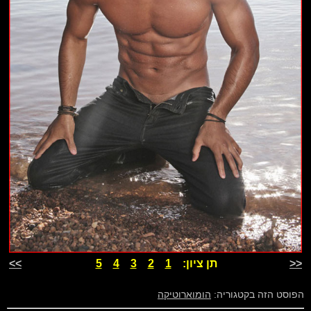
<<
תן ציון:
1
2
3
4
5
>>
הפוסט הזה בקטגוריה:
הומוארוטיקה