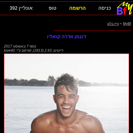
כניסה
הרשמה
טופ
אונליין 392
MyBf
>
גייז בלוג
דוגמן אדרה קואליו
נוסף
7 באוגוסט 2017
רייטינג: 2.93 (1813)
,
פורסם ע"י:
love40