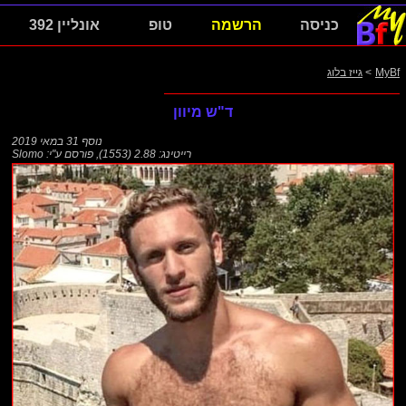
כניסה
הרשמה
טופ
אונליין 392
MyBf
>
גייז בלוג
ד"ש מיוון
נוסף
31 במאי 2019
רייטינג: 2.88 (1553)
,
פורסם ע"י:
Slomo