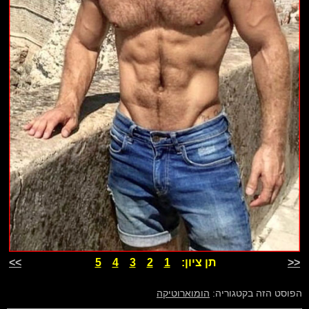
<<
תן ציון:
1
2
3
4
5
>>
הפוסט הזה בקטגוריה:
הומוארוטיקה