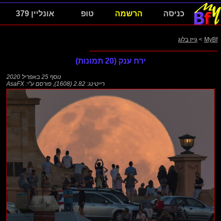
כניסה
הרשמה
טופ
אונליין 379
MyBf
>
גייז בלוג
ירח ענק (20 תמונות)
נוסף
25 באפריל 2020
רייטינג: 2.82 (1608)
,
פורסם ע"י:
AsaFX