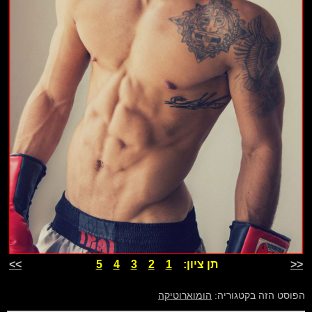
<<
תן ציון:
1
2
3
4
5
>>
הפוסט הזה בקטגוריה:
הומוארוטיקה