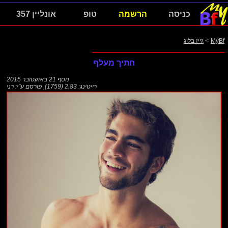
כניסה
הרשמה
טופ
אונליין 357
MyBf
>
גייז בלוג
חתיך מעלף
נוסף
21 באוקטובר 2015
רייטינג: 2.83 (1759)
,
פורסם ע"י:
רני