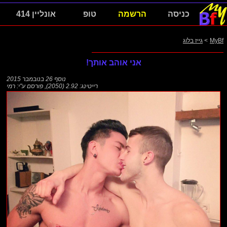
כניסה
הרשמה
טופ
אונליין 414
MyBf
>
גייז בלוג
אני אוהב אותך!
נוסף
26 בנובמבר 2015
רייטינג: 2.92 (2050)
,
פורסם ע"י:
רמי