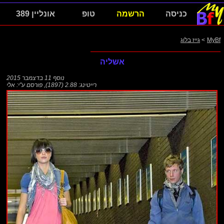
כניסה
הרשמה
טופ
אונליין 389
MyBf
>
גייז בלוג
אשליה
נוסף
11 בדצמבר 2015
רייטינג: 2.88 (1897)
,
פורסם ע"י:
אלי