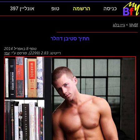
כניסה
הרשמה
טופ
אונליין 397
MyBf
>
גייז בלוג
חתיך סטיבן דהלר
נוסף
8 באפריל 2014
רייטינג: 2.83 (2299)
,
פורסם ע"י:
עמי