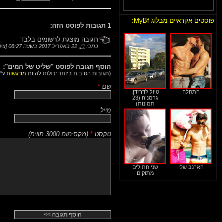
פוסטים אקראיים מבלוג MyBf:
1 תגובות לפוסט הזה:
תגובה מוצגת לרשומים בלבד
כתב:
דן
,
22 באפריל 2017 בשעה 08:27
[
ציט
הוסף תגובה לפוסט "שליט של המים":
(תגובות הטובות ביותר יכולות להיות
מודגשות
ע"י
שם
*
התחלה
טיול לדרזדן,
גרמניה (23
תמונות)
מייל
טקסט
*
(
מקסימום 3000 תווים
)
הארנב שלי
שני חתולים
מתוקים