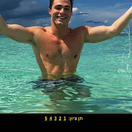
תן ציון:
1
2
3
4
5