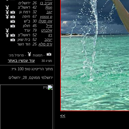
אביב בן
26
ירושלים
Ron
42
ראשל"צ
יוגב
32
רמת גן
yossi p
67
חיפה
אק סטלן
30
ב"ש
אייל
45
חולון
אלברט
79
ערד
רון
52
ראשל"צ
יעקב
52
בית שאן
ורס מלא
25
הוד השר
- תמונות
- פרופיל מיני
עוד עכשיו באתר
מציג 30
מתוך הרייטינג טופ 100 גייז:
ירושלמי ממוקם,
28, ירושלים
>>