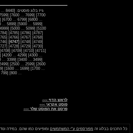
גייז בלוג פוסטים:
[8440 ... 8400]
[7599 ... 7500]
[7699 ... 7600]
7700]
99 ... 6600]
[6799 ... 6700]
... 6800]
[5899 ... 5800]
[5999 ... 5900]
[4999 ... 4900]
[5099 ... 5000]
5100]
[4784]
[4785]
[4786]
[4787]
[4765]
[4766]
[4767]
[4768]
[4746]
[4747]
[4748]
[4749]
[4727]
[4728]
[4729]
[4730]
[4708]
[4709]
[4710]
[4711]
99 ... 4100]
[4299 ... 4200]
... 4300]
[3399 ... 3300]
[3499 ... 3400]
[2499 ... 2400]
[2599 ... 2500]
2600]
[1599 ... 1500]
[1699 ... 1600]
... 1700]
[799 ... 700]
... 800]
לראש הדף
>>>
פוסט אקראי
>>>
פרסם את הפוסט שלך
>>>
כל התכנים בבלוג זה
מפורסמים ע"י המשתמשים
ומופיעים כמו שהם. במידה ונוד