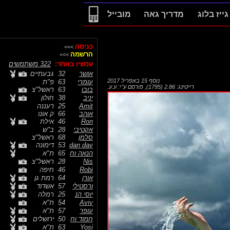
גייז בלוג
מדריך גאה
מובייל
כניסה
>>>
הרשמה
>>>
עכשיו באתר:
322 משתמשים
אושר
32
גבעתיים
נוסף
15 באפריל 2017
עומרי
63
פ"ת
רייטינג: 2.86 (1795)
,
פורסם ע"י:
ע.ע.
בובו
63
ראשל"צ
יניב
38
חולון
Amit
25
רעננה
אוהב
66
ק אונו
Ron
46
אילת
אקטיבי
28
ב"ש
סלמן
68
ראשל"צ
dan dav
53
דימונה
הנאה וח
65
ת"א
Nis
28
ראשל"צ
Robi
46
חיפה
אורן
64
רמת גן
ורסטילי
57
אשדוד
יוסי הנ
25
רמלה
Aviv
54
ת"א
עופר
57
ת"א
חמוד וח
50
ירושלים
Yosi
63
ת"א