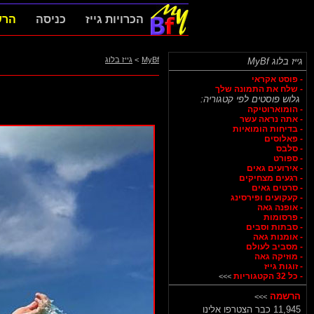
הכרויות גייז
כניסה
הרש
MyBf
>
גייז בלוג
גייז בלוג MyBf
- פוסט אקראי
- שלח את התמונה שלך
גלוש פוסטים לפי קטגוריה:
- הומוארוטיקה
- אתה נראה עשר
- בדיחות הומואיות
- פאלוסים
- סלבס
- ספורט
- אירועים גאים
- רגעים מצחיקים
- סרטים גאים
- קעקועים ופירסינג
- אופנה גאה
- פרסומות
- סבתות וסבים
- אומנות גאה
- מסביב לעולם
- מוזיקה גאה
- זוגות גייז
- כל 32 הקטגוריות
>>>
הרשמה
>>>
11,945 כבר הצטרפו אלינו