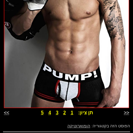
<<
תן ציון:
1
2
3
4
5
>>
הפוסט הזה בקטגוריה:
הומוארוטיקה