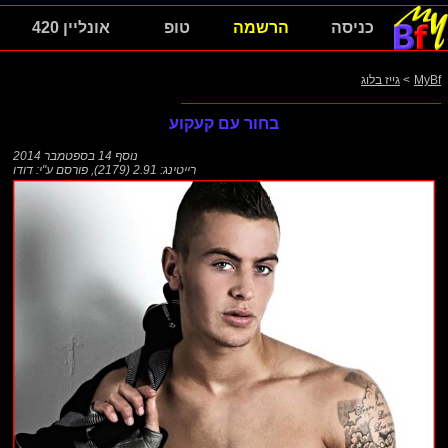
כניסה
הרשמה
טופ
אונליין 420
MyBf
>
גייז בלוג
בחור עם קעקוע
נוסף
14 בספטמבר 2014
רייטינג: 2.91 (2179)
,
פורסם ע"י:
דודו