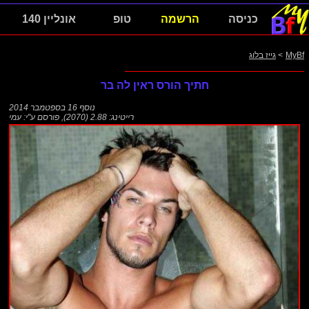
כניסה
הרשמה
טופ
אונליין 140
MyBf
>
גייז בלוג
חתיך הורס ראין לה בר
נוסף
16 בספטמבר 2014
רייטינג: 2.88 (2070)
,
פורסם ע"י:
עמי