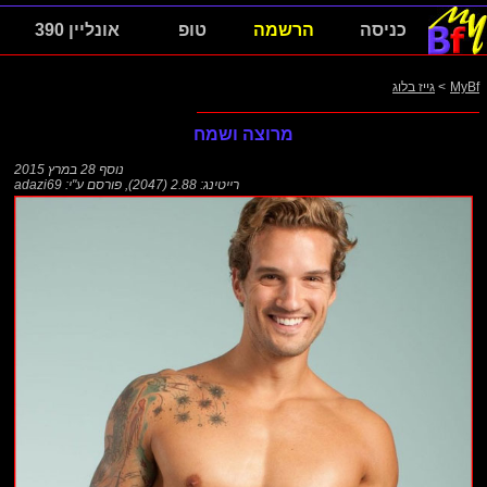
כניסה
הרשמה
טופ
אונליין 390
MyBf
>
גייז בלוג
מרוצה ושמח
נוסף
28 במרץ 2015
רייטינג: 2.88 (2047)
,
פורסם ע"י:
adazi69