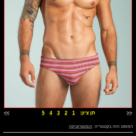
<<
תן ציון:
1
2
3
4
5
>>
הפוסט הזה בקטגוריה:
הומוארוטיקה