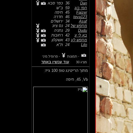
Dan
36
כפר סבא
חמי בוג
59
ב"ש
Faizer
45
חיפה
teva123
46
חדרה
Asaf
34
ירושלים
מחפש של
24
נס ציונ
Dudu
29
נתניה
בא לי ע
42
רחובות
מחפש לע
43
אשקלון
Lilo
24
ת"א
- תמונות
- פרופיל מיני
עוד עכשיו באתר
מציג 30
מתוך הרייטינג טופ 100 גייז:
Vb,
45, חיפה