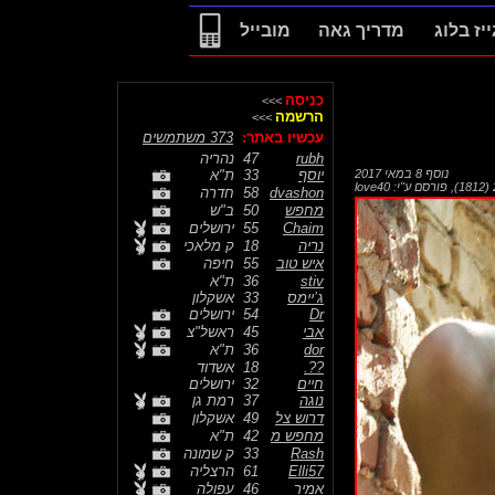
ייז בלוג
מדריך גאה
מובייל
כניסה
>>>
הרשמה
>>>
עכשיו באתר:
373 משתמשים
rubh
47
נהריה
יוסף
33
ת"א
נוסף
8 במאי 2017
,
פורסם ע"י:
love40
dvashon
58
חדרה
מחפש
50
ב"ש
Chaim
55
ירושלים
נריה
18
ק מלאכי
איש טוב
55
חיפה
stiv
36
ת"א
ג’יימס
33
אשקלון
Dr
54
ירושלים
אבי
45
ראשל"צ
dor
36
ת"א
??.
18
אשדוד
חיים
32
ירושלים
נוגה
37
רמת גן
דרוש צל
49
אשקלון
מחפש מ
42
ת"א
Rash
33
ק שמונה
Elli57
61
הרצליה
אמיר
46
עפולה