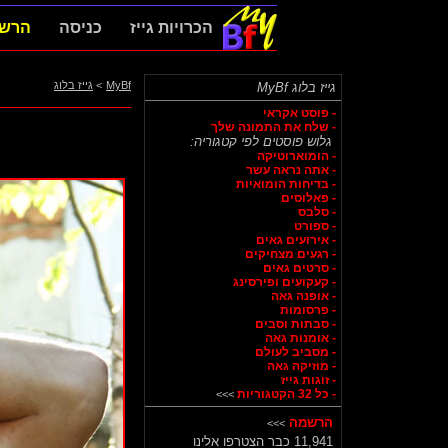
הכרויות גייז
כניסה
הרש
MyBf
>
גייז בלוג
גייז בלוג MyBf
- פוסט אקראי
- שלח את התמונה שלך
גלוש פוסטים לפי קטגוריה:
- הומוארוטיקה
- אתה נראה עשר
- בדיחות הומואיות
- פאלוסים
- סלבס
- ספורט
- אירועים גאים
- רגעים מצחיקים
- סרטים גאים
- קעקועים ופירסינג
- אופנה גאה
- פרסומות
- סבתות וסבים
- אומנות גאה
- מסביב לעולם
- מוזיקה גאה
- זוגות גייז
- כל 32 הקטגוריות
>>>
הרשמה
>>>
11,941 כבר הצטרפו אלינו