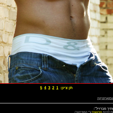
תן ציון:
1
2
3
4
5
ומוארוטיקה
יך מברזיל":
ות להיות
מודגשות
ע"י המודרטור)