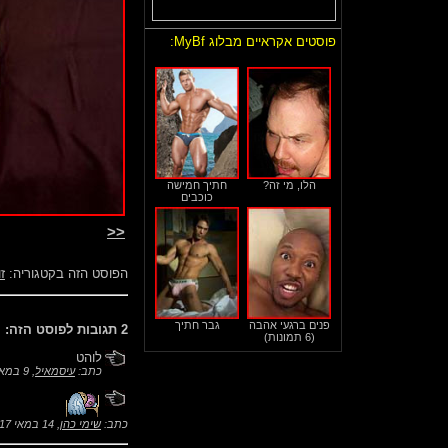
פוסטים אקראיים מבלוג MyBf:
הלו, מי זה?
חתיך חמישה
כוכבים
<<
הפוסט הזה בקטגוריה:
זו
פנים ברגעי אהבה
גבר חתיך
2 תגובות לפוסט הזה:
(6 תמונות)
לוהט
כתב:
עיסמאיל
,
9 במאי 2024 בשעה 21:09
כתב:
שימי כהן
,
14 במאי 2017 בשעה 01:39