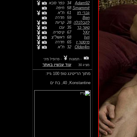
Adam92
34
כפר סבא
Smammit
58
חיפה
גברי חז
61
ת"א
Ben
59
חדרה
לקבלכלה
28
קריות
נאור כר
35
עכו
יוXל
67
קיסריה
Ivri
68
ראשל"צ
מיסטר ז
65
חדרה
Older4m
32
ת"א
- תמונות
- פרופיל מיני
עוד עכשיו באתר
מציג 30
מתוך הרייטינג טופ 100 גייז:
Konstantine,
40, בת ים