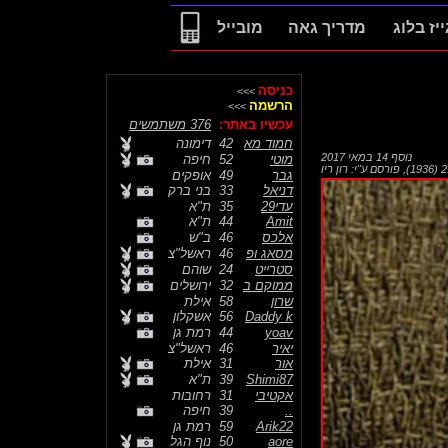
ייז בלוג
מדריך גאה
מובייל
כניסה
>>>
הרשמה
>>>
עכשיו באתר:
376 משתמשים
חמוד מא
42
דימונה
נוסף
14 במאי 2017
מוטי
52
חיפה
,
פורסם ע"י:
רון ריו
גבר
49
אופקים
דניאל
33
בני ברק
עדי29
35
ת"א
Amit
44
ת"א
אלכס
46
ב"ש
מסאג ופ
46
ראשל"צ
סטרייט
24
שוהם
ממוקם ב
32
ירושלים
שרון
58
אילת
Daddy k
56
אשקלון
yoav
44
רמת גן
יאיר
46
ראשל"צ
אור
31
אילת
Shimi87
39
ת"א
אקטיבי
31
רחובות
..
39
חיפה
Arik22
59
רמת גן
aore
50
נוף הגל