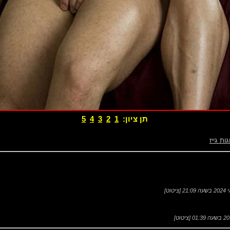
תן ציון:
1
2
3
4
5
גות גייז
[
ציטוט
]
[
ציטוט
]