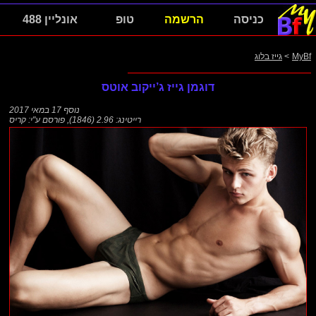
כניסה
הרשמה
טופ
אונליין 488
MyBf
>
גייז בלוג
דוגמן גייז ג’ייקוב אוטס
נוסף
17 במאי 2017
רייטינג: 2.96 (1846)
,
פורסם ע"י:
קריס