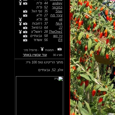
andrey
44
פ"ת
במבוגר
52
פ"ת
Stas
35
נוף הגל
צעיר מח
27
ת"א
eli
36
ת"א
Nick
37
רחובות
JJ
64
כרמיאל
TheOne1
28
ראשל"צ
ניר נשו
58
גבעתיים
Efi
56
אשדוד
- תמונות
- פרופיל מיני
עוד עכשיו באתר
מציג 30
מתוך הרייטינג טופ 100 גייז:
אלון,
52, גבעתיים