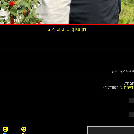
תן ציון:
1
2
3
4
5
[
ציטוט
]
בה":
דגשות
ע"י המודרטור)