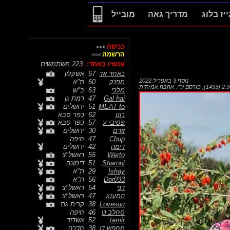
ייז בלוג
מדריך גאה
מובייל
כניסה
>>>
הרשמה
>>>
עכשיו באתר:
223 משתמשים
כאחד אד
57
אשקלון
נוסף
3 באפריל 2022
מפנק
60
ת"א
,
פורסם ע"י:
אהבה אמיתית
מלכי
63
ב"ש
Gal hai
47
רמת גן
MEAT to
51
ירושלים
רונן
62
כפר סבא
פסיבי ע
57
כפר סבא
זורם
30
ירושלים
Chup
47
חיפה
דימה
42
ירושלים
Werto
55
ראשל"צ
Sharoni
51
דימונה
Ishay
29
ת"א
Dor033
56
ת"א
דני
54
ראשל"צ
המענג
47
ראשל"צ
Lovesuu
38
קרית גת
סחלב ט
46
חיפה
tamir
52
אשדוד
מחפש דו
38
חדרה