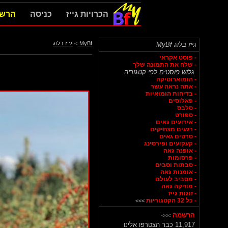
הכרויות גייז
כניסה
הרש
MyBf
>
גייז בלוג
גייז בלוג MyBf
- פוסט אקראי
- שלח את התמונה שלך
גלוש פוסטים לפי קטגוריה:
- הומוארוטיקה
- אתה נראה עשר
- בדיחות הומואיות
- פאלוסים
- סלבס
- ספורט
- אירועים גאים
- רגעים מצחיקים
- סרטים גאים
- קעקועים ופירסינג
- אופנה גאה
- פרסומות
- סבתות וסבים
- אומנות גאה
- מסביב לעולם
- מוזיקה גאה
- זוגות גייז
- כל 32 הקטגוריות
>>>
הרשמה
>>>
11,917 כבר הצטרפו אלינו