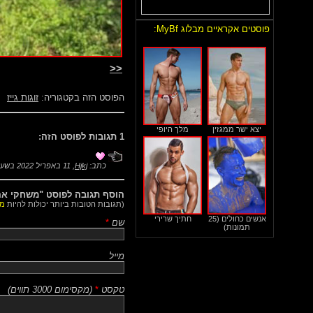
פוסטים אקראיים מבלוג MyBf:
<<
הפוסט הזה בקטגוריה:
זוגות גייז
יצא ישר ממגזין
מלך היופי
1 תגובות לפוסט הזה:
כתב:
Hjkj
,
11 באפריל 2022 בשעה 23:03
הוסף תגובה לפוסט "משחקי אה
(תגובות הטובות ביותר יכולות להיות
מו
אנשים כחולים (25
חתיך שרירי
שם
*
תמונות)
מייל
טקסט
*
(
מקסימום 3000 תווים
)