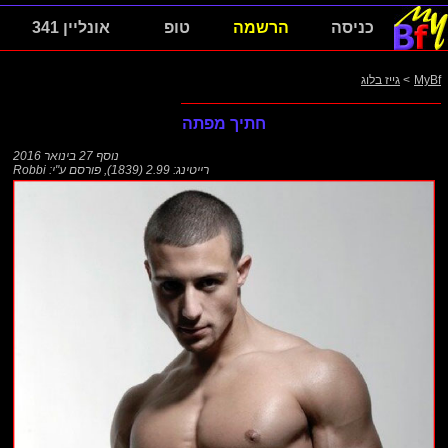
כניסה
הרשמה
טופ
אונליין 341
MyBf
>
גייז בלוג
חתיך מפתה
נוסף
27 בינואר 2016
רייטינג: 2.99 (1839)
,
פורסם ע"י:
Robbi