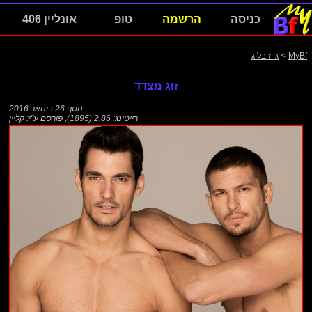
כניסה
הרשמה
טופ
אונליין 406
MyBf
>
גייז בלוג
זוג מצדד
נוסף
26 בינואר 2016
רייטינג: 2.86 (1895)
,
פורסם ע"י:
קליין