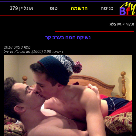
כניסה
הרשמה
טופ
אונליין 379
MyBf
>
גייז בלוג
נשיקה חמה בערב קר
נוסף
3 ביוני 2018
רייטינג: 2.98 (1605)
,
פורסם ע"י:
אריאל