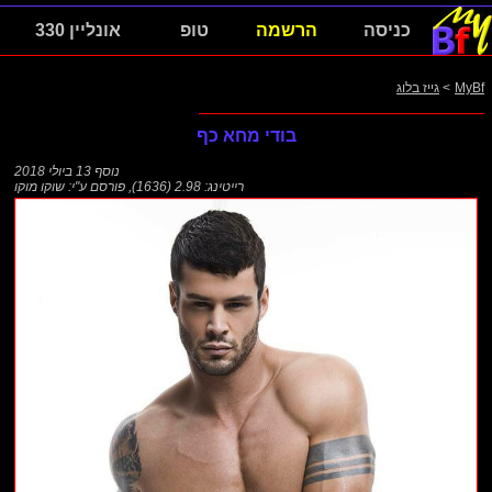
כניסה
הרשמה
טופ
אונליין 330
MyBf
>
גייז בלוג
בודי מחא כף
נוסף
13 ביולי 2018
רייטינג: 2.98 (1636)
,
פורסם ע"י:
שוקו מוקו