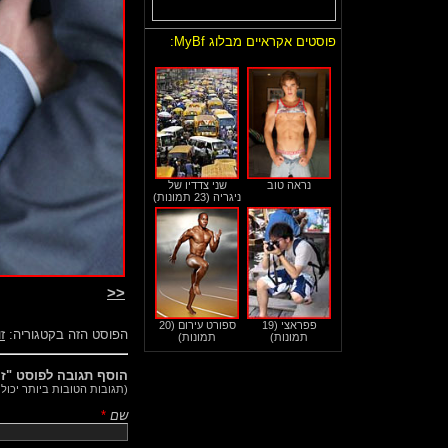
פוסטים אקראיים מבלוג MyBf:
נראה טוב
שני צדדיו של
ניגריה (23 תמונות)
<<
פפראצי (19
ספורט עירום (20
הפוסט הזה בקטגוריה:
זו
תמונות)
תמונות)
הוסף תגובה לפוסט "זוג
(תגובות הטובות ביותר יכול
שם
*