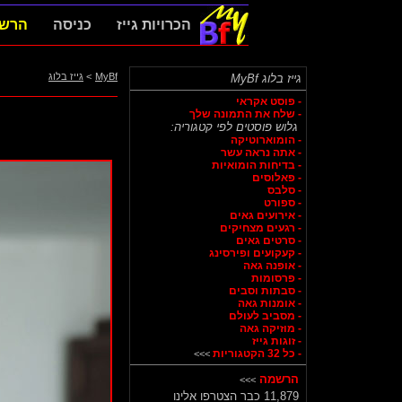
הכרויות גייז
כניסה
הרש
MyBf
>
גייז בלוג
גייז בלוג MyBf
- פוסט אקראי
- שלח את התמונה שלך
גלוש פוסטים לפי קטגוריה:
- הומוארוטיקה
- אתה נראה עשר
- בדיחות הומואיות
- פאלוסים
- סלבס
- ספורט
- אירועים גאים
- רגעים מצחיקים
- סרטים גאים
- קעקועים ופירסינג
- אופנה גאה
- פרסומות
- סבתות וסבים
- אומנות גאה
- מסביב לעולם
- מוזיקה גאה
- זוגות גייז
- כל 32 הקטגוריות
>>>
הרשמה
>>>
11,879 כבר הצטרפו אלינו