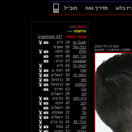
ייז בלוג
מדריך גאה
מובייל
כניסה
>>>
הרשמה
>>>
עכשיו באתר:
437 משתמשים
Sody או
24
ת"א
נוסף
9 ביולי 2018
בפה שלי
58
אשדוד
,
פורסם ע"י:
love40
Effy
60
חיפה
גבר חמו
49
חיפה
yonatan
53
זכרון י
הנאה וח
65
ת"א
אורן
64
רמת גן
חמוד וח
50
ירושלים
מאי
38
כרמיאל
המפנק
54
כרמיאל
Go
63
חדרה
דוד
28
ירושלים
ורס חמו
50
נס ציונ
רובי
45
חיפה
Dr
54
ירושלים
טל
31
אשקלון
רועי
51
ירושלים
חרדי 41
41
בני ברק
אבי
22
צפת
עמיחי
52
נתניה