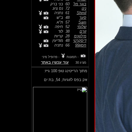
בוגר מל
60
בני ברק
נינו
72
נס ציונ
Shmil
61
נתניה
סער
48
ב"ש
Sam
57
ת"א
שלומי
52
חיפה
זורם
38
לוד
מילואימ
28
קריות
דיסקרטי
48
מודיעין
חסון99
66
נתניה
- תמונות
- פרופיל מיני
עוד עכשיו באתר
מציג 30
מתוך הרייטינג טופ 100 גייז:
אק בפס לזוגיות,
54, בת ים