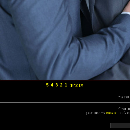
תן ציון:
1
2
3
4
5
גות גייז
 טרי":
ות להיות
מודגשות
ע"י המודרטור)