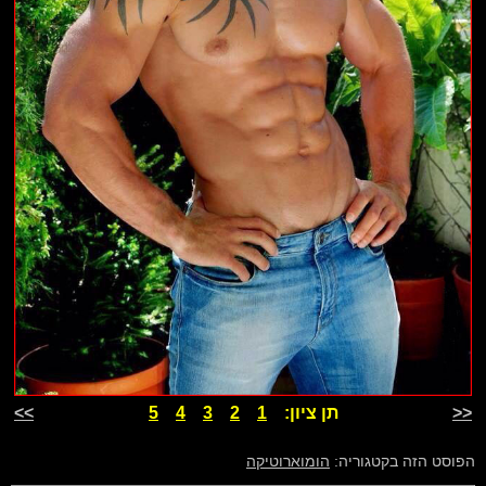
<<
תן ציון:
1
2
3
4
5
>>
הפוסט הזה בקטגוריה:
הומוארוטיקה