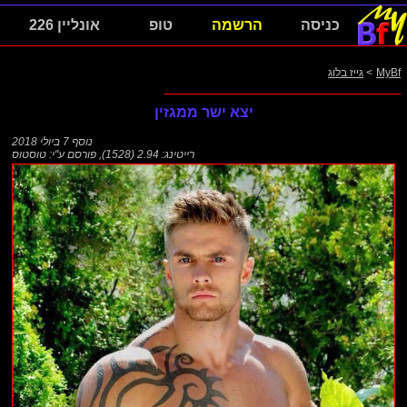
כניסה
הרשמה
טופ
אונליין 226
MyBf
>
גייז בלוג
יצא ישר ממגזין
נוסף
7 ביולי 2018
רייטינג: 2.94 (1528)
,
פורסם ע"י:
טוסטוס