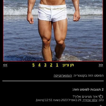
<<
תן ציון:
1
2
3
4
5
>>
הפוסט הזה בקטגוריה:
הומוארוטיקה
2 תגובות לפוסט הזה:
איך מגיעים אליך?
כתב:
עיסוי ארוךךך
,
29 באפריל 2023 בשעה 12:51
[
ציטוט
]