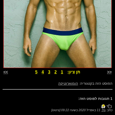
<<
תן ציון:
1
2
3
4
5
>>
הפוסט הזה בקטגוריה:
הומוארוטיקה
1 תגובות לפוסט הזה:
כתב:
גיל
,
11 באפריל 2020 בשעה 09:22
[
ציטוט
]