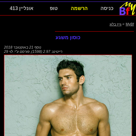
כניסה
הרשמה
טופ
אונליין 413
MyBf
>
גייז בלוג
כוסון משגע
נוסף
21 באוקטובר 2018
רייטינג: 2.97 (1598)
,
פורסם ע"י:
לוי 29