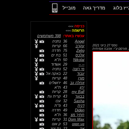
ייז בלוג
מדריך גאה
מובייל
כניסה
>>>
הרשמה
>>>
עכשיו באתר:
398 משתמשים
Angel
36
נתניה
נוסף
27 ביוני 2021
עקרב
66
קריות
,
פורסם ע"י:
אהבה אמיתית
Zelig
75
חדרה
אלכס
51
בת ים
Nikolai
50
ת"א
-- --
29
אשדוד
מי רוצה
52
נתניה
עבוד
22
באקה אל
מורן
48
קריות
אחלה גב
46
ירושלים
ירון
43
ת"א
my Ball
28
קריות
בבוגר
43
קרית גת
Sasha
32
עכו
דנית
43
פ"ת
Diden
49
חדרה
חתיך מצ
36
ת"א
Dom Max
31
קריות
oren ve
53
ק אונו
אק
23
נס ציונ