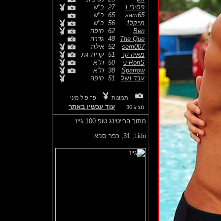
פסיבי נ
27
ב"ש
sam65
65
ב"ש
מייקל1
56
ב"ש
Ben
62
חיפה
The Que
48
גדרה
sem007
52
אילת
מאיה קר
51
קרית גת
RonS-ני
50
ת"א
Sparrow
38
ת"א
עבד נשל
51
חיפה
- תמונות
- פרופיל מיני
עוד עכשיו באתר
מציג 30
מתוך הרייטינג טופ 100 גייז:
Lido,
31, כפר סבא