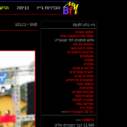
הכרויות גייז
כניסה
הרש
MyBf
>
גייז בלוג
גייז בלוג MyBf
- פוסט אקראי
- שלח את התמונה שלך
גלוש פוסטים לפי קטגוריה:
- הומוארוטיקה
- אתה נראה עשר
- בדיחות הומואיות
- פאלוסים
- סלבס
- ספורט
- אירועים גאים
- רגעים מצחיקים
- סרטים גאים
- קעקועים ופירסינג
- אופנה גאה
- פרסומות
- סבתות וסבים
- אומנות גאה
- מסביב לעולם
- מוזיקה גאה
- זוגות גייז
- כל 32 הקטגוריות
>>>
הרשמה
>>>
11,945 כבר הצטרפו אלינו