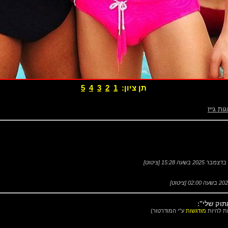
תן ציון:
1
2
3
4
5
גות גייז
[
ציטוט
]
[
ציטוט
]
וק שלי":
ות להיות
מודגשות
ע"י המודרטור)