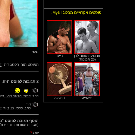
פוסטים אקראיים מבלוג MyBf:
<<
ארוטיקה שחור-לבן
ביישן
(25 תמונות)
הפוסט הזה בקטגוריה:
זו
2 תגובות לפוסט הזה:
כתב:
קריתי מבוגר בצעי
,
28 בדצמבר 2025 בשעה 15:28
יפהפיה
המצאה
הייי
כתב: סקסי,
13 ביולי 2021 בשעה 02:00
הוסף תגובה לפוסט "מת
(תגובות הטובות ביותר יכול
שם
*