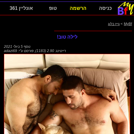
כניסה
הרשמה
טופ
אונליין 361
MyBf
>
גייז בלוג
לילה טוב!
נוסף
5 ביולי 2021
רייטינג: 2.90 (1183)
,
פורסם ע"י:
adazi69