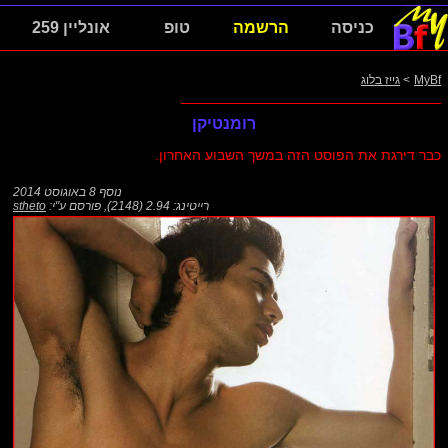
כניסה
הרשמה
טופ
אונליין 259
MyBf
>
גייז בלוג
רומנטיקן
כבר דירגת את הפוסט הזה במשך השבוע האחרון.
נוסף
8 באוגוסט 2014
רייטינג: 2.94 (2148)
,
פורסם ע"י:
stheto