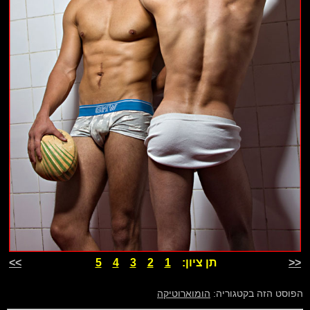
<<
תן ציון:
1
2
3
4
5
>>
הפוסט הזה בקטגוריה:
הומוארוטיקה