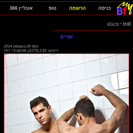
כניסה
הרשמה
טופ
אונליין 366
MyBf
>
גייז בלוג
שניים
נוסף
26 באוגוסט 2014
רייטינג: 2.81 (2175)
,
פורסם ע"י:
דודו