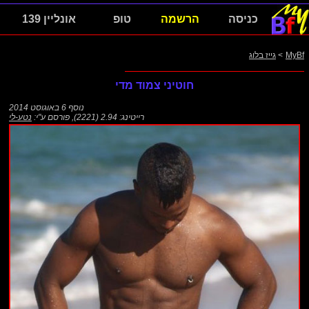
כניסה
הרשמה
טופ
אונליין 139
MyBf
>
גייז בלוג
חוטיני צמוד מדי
נוסף
6 באוגוסט 2014
רייטינג: 2.94 (2221)
,
פורסם ע"י:
נטע-לי