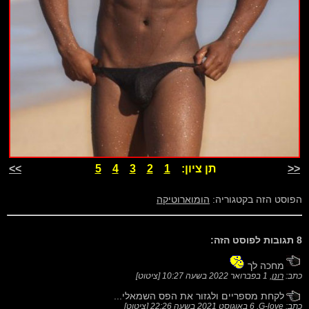
<<
תן ציון:
1
2
3
4
5
>>
הפוסט הזה בקטגוריה:
הומוארוטיקה
8 תגובות לפוסט הזה:
מחכה לך
כתב:
רונן
,
1 בפברואר 2022 בשעה 10:27
[
ציטוט
]
לקחת מספריים ולגזור את הפס השמאלי...
כתב:
G-love
,
6 באוגוסט 2021 בשעה 22:26
[
ציטוט
]