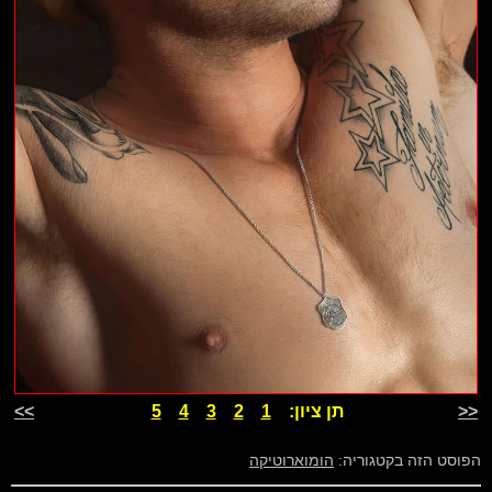
<<
תן ציון:
1
2
3
4
5
>>
הפוסט הזה בקטגוריה:
הומוארוטיקה