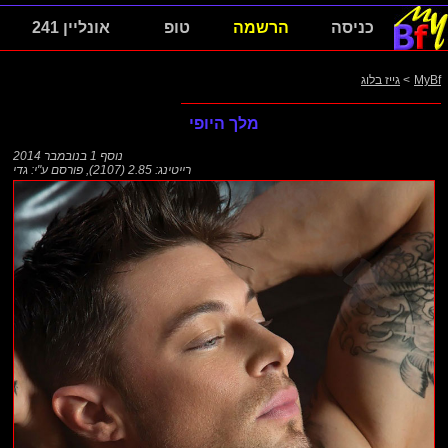
כניסה
הרשמה
טופ
אונליין 241
MyBf
>
גייז בלוג
מלך היופי
נוסף
1 בנובמבר 2014
רייטינג: 2.85 (2107)
,
פורסם ע"י:
גדי