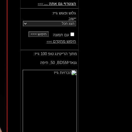
הצטרף גם אתה ...
>>>
גלוש ופגוש גייז:
יישוב
עם תמונה
חיפוש מתקדם
>>>
מתוך הרייטינג טופ 100 גייז:
גנאדיBDSM,
50, חיפה