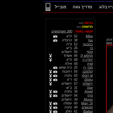
ייז בלוג
מדריך גאה
מובייל
כניסה
>>>
הרשמה
>>>
עכשיו באתר:
280 משתמשים
Mike
52
ת"א
fuu
38
הרצליה
done
במבוגר
52
פ"ת
בן
26
ב"ש
אסף
56
ירושלים
מחפש לו
66
אשדוד
יהודה ה
68
ת"א
שרון
58
אילת
מנדי רו
25
בית שמש
קולומבו
55
רחובות
שי הפסי
65
נתניה
Disko
42
ר"פ
ירושלמי
57
ירושלים
Star
31
ב"ש
Angel
36
נתניה
מיקי
56
ירושלים
Momo
34
ירושלים
Man- St
60
עפולה
מפגשים
49
נתניה
Barbar
61
חולון