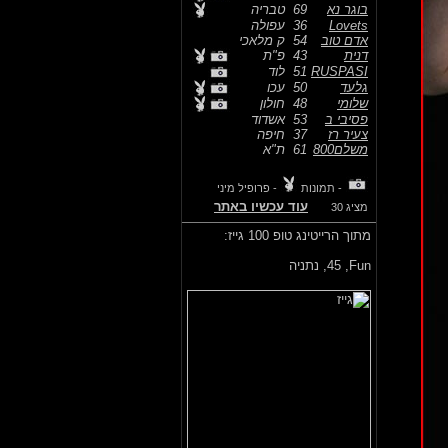
בוגר נא
69
טבריה
Lovets
36
עפולה
אדם טוב
54
ק מלאכי
דנית
43
פ"ת
RUSPASI
51
לוד
גלעד
50
עכו
שלומי
48
חולון
פסיבי ב
53
אשדוד
צעיר רז
37
חיפה
משלם800
61
ת"א
- תמונות
- פרופיל מיני
עוד עכשיו באתר
מציג 30
מתוך הרייטינג טופ 100 גייז:
Fun,
45, נתניה