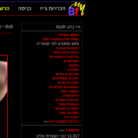
הכרויות גייז
כניסה
הרש
MyBf
>
ג
גייז בלוג MyBf
- פוסט אקראי
- שלח את התמונה שלך
גלוש פוסטים לפי קטגוריה:
- הומוארוטיקה
- אתה נראה עשר
- בדיחות הומואיות
- פאלוסים
- סלבס
- ספורט
- אירועים גאים
- רגעים מצחיקים
- סרטים גאים
- קעקועים ופירסינג
- אופנה גאה
- פרסומות
- סבתות וסבים
- אומנות גאה
- מסביב לעולם
- מוזיקה גאה
- זוגות גייז
- כל 32 הקטגוריות
>>>
הרשמה
>>>
11,917 כבר הצטרפו אלינו