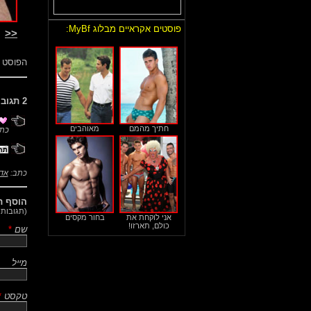
פוסטים אקראיים מבלוג MyBf:
<<
הפוסט 
2 תגובות לפוסט הזה:
חתיך מהמם
מאוהבים
כת
כתב:
אד
הוסף ת
(תגובות 
אני לוקחת את
בחור מקסים
כולם, תארזו!
שם
*
מייל
טקסט
*