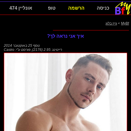
כניסה
הרשמה
טופ
אונליין 474
MyBf
>
גייז בלוג
איך אני נראה לך?
נוסף
25 באוקטובר 2014
רייטינג: 2.95 (2176)
,
פורסם ע"י:
Castro