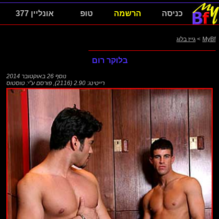
כניסה
הרשמה
טופ
אונליין 377
MyBf
>
גייז בלוג
בלוקר רום
נוסף
26 באוקטובר 2014
רייטינג: 2.90 (2116)
,
פורסם ע"י:
טוסטוס