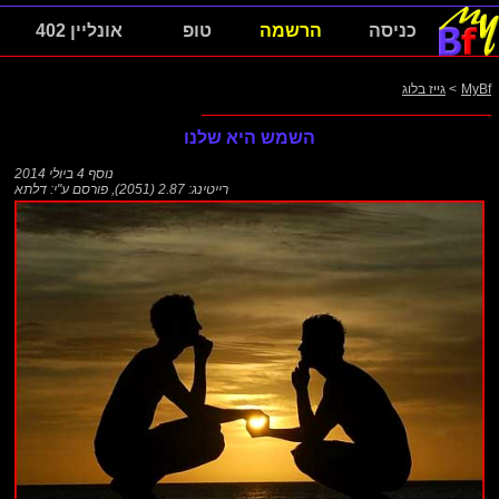
כניסה
הרשמה
טופ
אונליין 402
MyBf
>
גייז בלוג
השמש היא שלנו
נוסף
4 ביולי 2014
רייטינג: 2.87 (2051)
,
פורסם ע"י:
דלתא