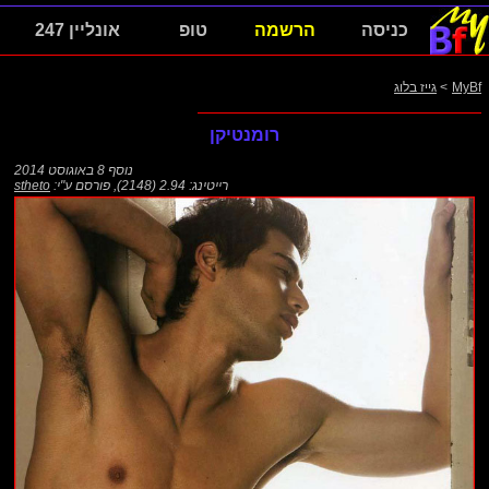
כניסה
הרשמה
טופ
אונליין 247
MyBf
>
גייז בלוג
רומנטיקן
נוסף
8 באוגוסט 2014
רייטינג: 2.94 (2148)
,
פורסם ע"י:
stheto